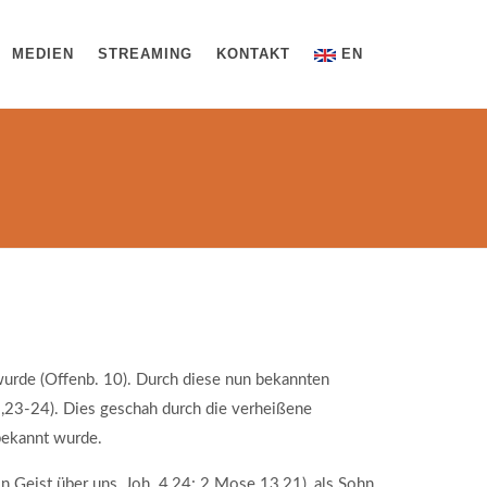
MEDIEN
STREAMING
KONTAKT
EN
 wurde (Offenb. 10). Durch diese nun bekannten
,23-24). Dies geschah durch die verheißene
bekannt wurde.
n Geist über uns, Joh. 4,24; 2.Mose 13,21), als Sohn