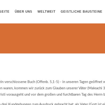
SEITE
ÜBER UNS
WELTWEIT
GEISTLICHE BAUSTEINE
egeln verschlossene Buch (Offenb. 5,1-5) - in unseren Tagen geöffnet
en waren, kommen wir zurück zum Glauben unserer Väter (Maleachi 3
isti vorausgeht und vor dem großen und furchtbaren Tag des Herrn 
 drei Kundgebungen zum Ausdruck gebracht hat: als Vater (Gott ist ei