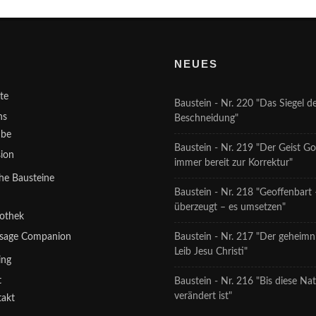
Ü
NEUES
ite
Baustein - Nr. 220 "Das Siegel d
ns
Beschneidung"
ube
Baustein - Nr. 219 "Der Geist Got
sion
immer bereit zur Korrektur"
che Bausteine
Baustein - Nr. 218 "Geoffenbart 
n
überzeugt – es umsetzen"
iothek
sage Companion
Baustein - Nr. 217 "Der geheimni
Leib Jesu Christi"
ing
t
Baustein - Nr. 216 "Bis diese Na
verändert ist"
takt