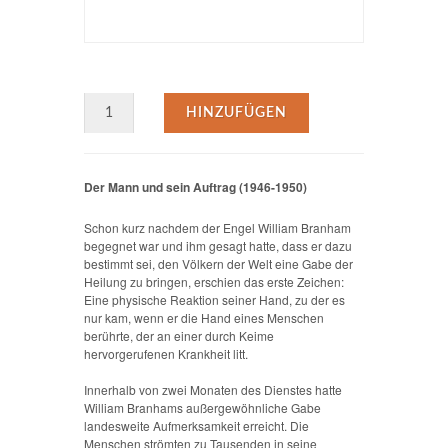
HINZUFÜGEN
Der Mann und sein Auftrag (1946-1950)
Schon kurz nachdem der Engel William Branham
begegnet war und ihm gesagt hatte, dass er dazu
bestimmt sei, den Völkern der Welt eine Gabe der
Heilung zu bringen, erschien das erste Zeichen:
Eine physische Reaktion seiner Hand, zu der es
nur kam, wenn er die Hand eines Menschen
berührte, der an einer durch Keime
hervorgerufenen Krankheit litt.
Innerhalb von zwei Monaten des Dienstes hatte
William Branhams außergewöhnliche Gabe
landesweite Aufmerksamkeit erreicht. Die
Menschen strömten zu Tausenden in seine