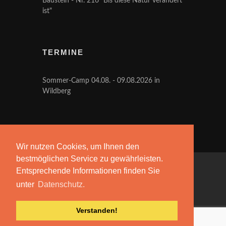
Baustein - Nr. 216 "Bis diese Natur verändert
ist"
TERMINE
Sommer-Camp 04.08. - 09.08.2026 in
Wildberg
Wir nutzen Cookies, um Ihnen den
bestmöglichen Service zu gewährleisten.
Entsprechende Informationen finden Sie
Copyrights © 2026 Vereinigung bibelgläubiger
unter
Datenschutz.
Christen e.V.
·
+49
Verstanden!
(0)7235 4919077 or +49 (0)7235 4919078